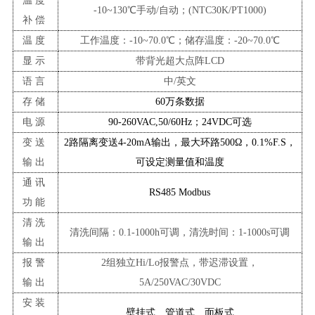
温度
-10~130℃手动/自动；(NTC
3
0K/PT1000)
补偿
温度
工作温度：
-10
~70.0℃；储存温度：-20~70.0℃
显示
带背光超大点阵
LCD
语言
中
/英文
存储
60万条数据
电源
90-260VAC,50/60Hz；24VDC可选
变送
2路隔离变送4-20mA输出，最大环路500Ω，0.1%F.S，
输出
可设定测量值和温度
通讯
RS485 Modbus
功能
清洗
清洗间隔：
0.1-1000h可调，清洗时间：1-1000s可调
输出
报警
2组独立Hi/Lo报警点，带迟滞设置
，
输出
5A/250VAC/30VDC
安装
壁挂式、管道式、面板式