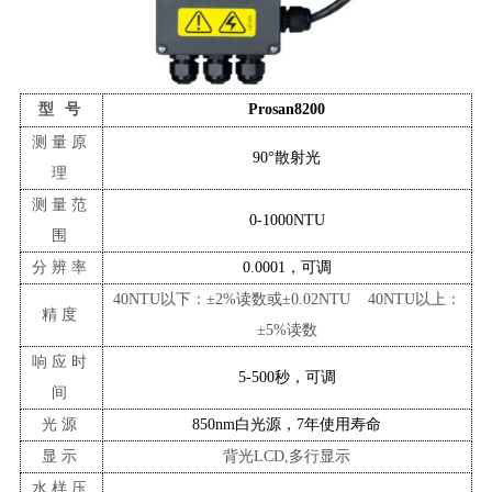
型
号
Prosan8200
测量
原
90°散射光
理
测量
范
0-1000NTU
围
分辨率
0.0001，可调
40NTU以下：
±
2%读数或
±
0.02NTU 40NTU以上：
精度
±
5%读数
响应时
5-500秒，可调
间
光源
850nm白光源，7年使用寿命
显示
背光
LCD,多行显示
水样压