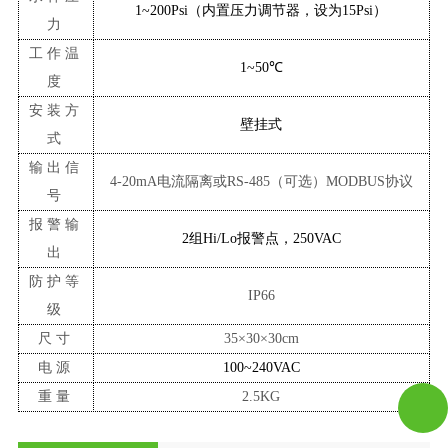
1~200Psi（内置压力调节器，设为15Psi）
力
工作温
1~50℃
度
安装方
壁挂式
式
输出信
4-20mA
电流隔离或
RS-485（可选）MODBUS协议
号
报警输
2组Hi/Lo报警点，250VAC
出
防护等
IP6
6
级
尺寸
35
×
30
×
30c
m
电源
100~240VAC
重量
2.5
KG