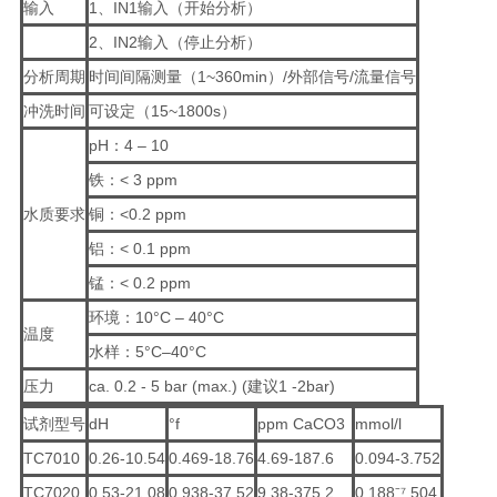
输入
1、IN1输入（开始分析）
2、IN2输入（停止分析）
分析周期
时间间隔测量（1~360min）/外部信号/流量信号
冲洗时间
可设定（15~1800s）
pH：4 – 10
铁：< 3 ppm
水质要求
铜：<0.2 ppm
铝：< 0.1 ppm
锰：< 0.2 ppm
环境：10°C – 40°C
温度
水样：5°C–40°C
压力
ca. 0.2 - 5 bar (max.) (建议1 -2bar)
试剂型号
dH
°f
ppm CaCO3
mmol/l
TC7010
0.26-10.54
0.469-18.76
4.69-187.6
0.094-3.752
TC7020
0.53-21.08
0.938-37.52
9.38-375.2
0.188⁻⁷.504