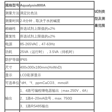
规格型号
Aqualysis800A
试剂类
测量方法
滴定比色法
型及测
测量时间
2-8分钟，取决于水的碱度
量范围
精确性
所选试剂上限值的±2%
重复性
所选试剂上限值的±2%
电源
85-265VAC，47-63Hz
功耗
25VA（运行时），3.5VA（待机时）
防护等级
IP65
尺寸
400x300x180mm(HxWxD)
显示
LCD彩屏显示
可选单位
°dH、°f、ppmCaCO3、mmol/l
1、4路可编程继电器输出（max.250V，4A）
输出
2、1路4–20mA信号，max. 750Ω
3、1路RS485输出