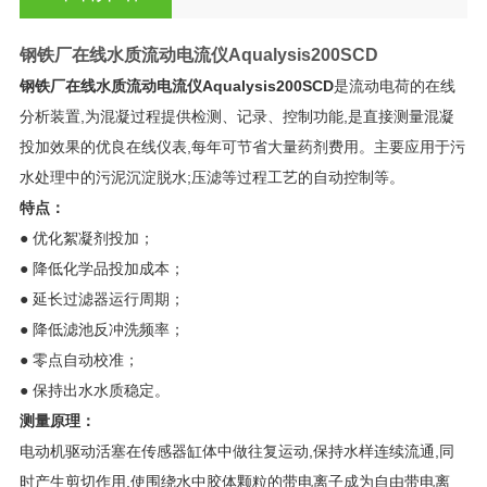
钢铁厂在线水质流动电流仪
Aqualysis200SCD
钢铁厂在线水质流动电流仪
Aqualysis200SCD
是流动电荷的在线
分析装置,为混凝过程提供检测、记录、控制功能,是直接测量混凝
投加效果的优良在线仪表,每年可节省大量药剂费用。主要应用于污
水处理中的污泥沉淀脱水;压滤等过程工艺的自动控制等。
特点：
● 优化絮凝剂投加；
● 降低化学品投加成本；
● 延长过滤器运行周期；
● 降低滤池反冲洗频率；
● 零点自动校准；
● 保持出水水质稳定。
测量原理：
电动机驱动活塞在传感器缸体中做往复运动,保持水样连续流通,同
时产生剪切作用,使围绕水中胶体颗粒的带电离子成为自由带电离