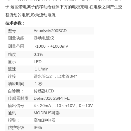
子,这些带电离子的移动给缸体下方的电极充电,在电极之间产生交
替流动的电流,称为流动电流
技术参数：
型号
Aqualysis200SCD
测量功能
游动电流仪
测量范围
-1000 ~ +1000mV
精度
0.1%
显示
LED
流速
1 L/min
连接
进水管1/2"，出水管3/4"
响应时间
1 秒
自诊断：
传感器LED
传感器材质
Delrin/316SS/PTFE
输出信号
4～20mA，-10～+10V，0～10V
通讯
MODBUS可选
报警：
高/低继电器
防护等级
IP65