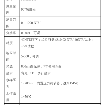
测量原
90°散射光
理
测量范
0 – 1000 NTU
围
分辨率
0.0001
，可调
40NT
U
以下：
±2%
读数
或
±0.02 NTU
40NTU
以上
：
精度
±5%
读数
响应时
5-500
，可调
间
光源
850nm
白光源，
7
年使用寿命
显示
背光
LCD
，多行显示
水样压
1
~
200Psi
（内置压力调节器，设为
15Psi
）
力
工作温
1
~
50
℃
度