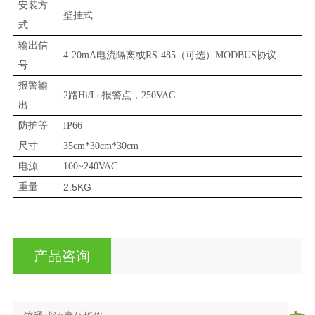
安装方
壁挂式
式
输出信
4-20mA
电流隔离或
RS-485
（可选）
MODBUS
协议
号
报警输
2
路
Hi/Lo
报警点，
250VAC
出
防护等
IP66
尺寸
35cm*30cm*30cm
电源
100
~
240VAC
重量
2.5KG
产品咨询