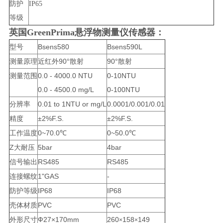
防护
IP65
等级
英国GreenPrima悬浮物测量仪
传感器：
型号
Bsens580
Bsens590L
测量原理
近红外90°散射
90°散射
测量范围
0.0 - 4000.0 NTU
0-10NTU
0.0 - 4500.0 mg/L
0-100NTU
分辨率
0.01 to 1NTU or mg/L
0.0001/0.001/0.01
精度
±2%F.S.
±2%F.S.
工作温度
0~70.0℃
0~50.0℃
Z大耐压
5bar
4bar
信号输出
RS485
RS485
连接螺纹
1"GAS
-
防护等级
IP68
IP68
壳体材质
PVC
PVC
外形尺寸
Ф27×170mm
260
158
149
×
×