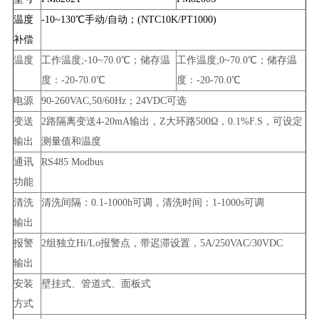
温度
-10~130℃手动/自动；(NTC10K/PT1000)
补偿
温度
工作温度;-10~70.0℃；储存温
工作温度;0~70.0℃；储存温
度：-20-70.0℃
度：-20-70.0℃
电源
90-260VAC,50/60Hz；24VDC可选
变送
2路隔离变送4-20mA输出，Z大环路500Ω，0.1%F.S，可设定
输出
测量值和温度
通讯
RS485 Modbus
功能
清洗
清洗间隔：0.1-1000h可调，清洗时间：1-1000s可调
输出
报警
2组独立Hi/Lo报警点，带迟滞设置，5A/250VAC/30VDC
输出
安装
壁挂式、管道式、面板式
方式