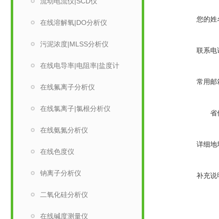
流动电流仪|SCD仪
您的姓
在线溶解氧|DO分析仪
污泥浓度|MLSS分析仪
联系电
在线电导率|电阻率|盐度计
常用邮
在线氟离子分析仪
在线氯离子|氯根分析仪
省
在线氨氮分析仪
详细地
在线色度仪
钠离子分析仪
补充说
二氧化硅分析仪
在线碱度测量仪