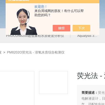
欢迎您！
来自局域网的朋友！有什么可以帮
助您的吗？
PROCON8200超低量程水质硬度分析仪
Aqualysis 300饮用水管网在线余氯总氯分析仪
仪
>
PM8202O荧光法 - 溶氧水质综合检测仪
荧光法 
简要描述：
荧光
电解液设计，
气，适配性良好