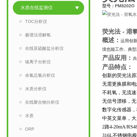
型号：PM8202O
水质在线监测仪
TOC分析仪
荧光法 - 
极谱法溶解氧
概述：
运用创
在线亚硫酸盐分析仪
境也能工作。典型
产品应用：
典
镍离子分析仪
产品特点：
余氯总氯分析仪
创新的荧光法原
无需更换膜和电
水质分析仪
不耗氧，无流速
无信号漂移，无
在线聚合物分析仪
数字化传感器，
水质
中英文菜单，大
2路4-20mA/RS4
ORP
316L不锈钢电