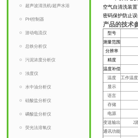
超声波清洗机/超声水浴
空气自清洗装置
密码保护防止误
PH控制器
产品的技术
游动电流仪
型号
测量范围
总铁分析仪
分辨率
污泥浓度分析仪
精度
温度补偿
浊度仪
温度
工作温度;
水中油分析仪
显示
语言
硅酸盐分析仪
存储
电源
磷酸盐分析仪
变送输出
2
荧光法溶氧仪
通讯功能