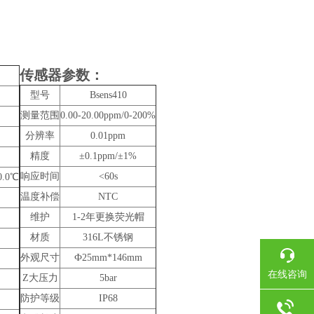
传感器参数：
型号
Bsens410
测量范围
0.00-20.00ppm/0-200%
分辨率
0.01ppm
精度
±0.1ppm/±1%
响应时间
<60s
.0℃
温度补偿
NTC
维护
1-2年更换荧光帽
材质
316L不锈钢
外观尺寸
Ф25mm*146mm
在线咨询
Z大压力
5bar
防护等级
IP68