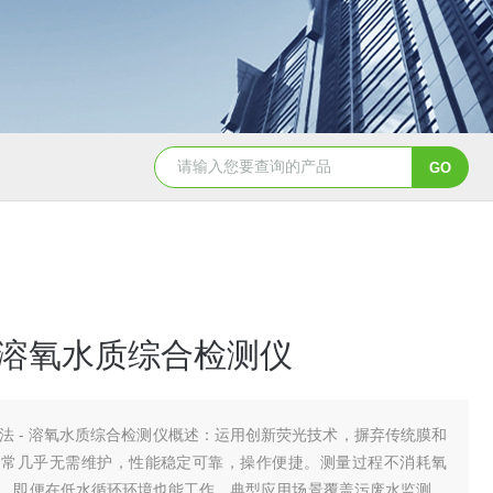
Aqualysis 300自来水消毒检测余
- 溶氧水质综合检测仪
法 - 溶氧水质综合检测仪概述：运用创新荧光技术，摒弃传统膜和
日常几乎无需维护，性能稳定可靠，操作便捷。测量过程不消耗氧
，即便在低水循环环境也能工作。典型应用场景覆盖污废水监测、