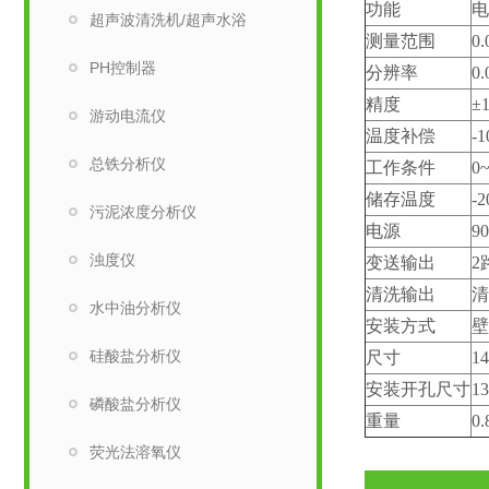
功能
电
超声波清洗机/超声水浴
测量范围
0
PH控制器
分辨率
0.
精度
±1
游动电流仪
温度补偿
-
总铁分析仪
工作条件
0
储存温度
-
污泥浓度分析仪
电源
9
浊度仪
变送输出
2
清洗输出
清
水中油分析仪
安装方式
壁
硅酸盐分析仪
尺寸
14
安装开孔尺寸
13
磷酸盐分析仪
重量
0.
荧光法溶氧仪