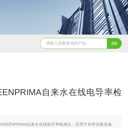
Aqualysis 300自来水消毒检测余
EENPRIMA自来水在线电导率检
GREENPRIMA自来水在线电导率检测仪：应用于科学实验装备、