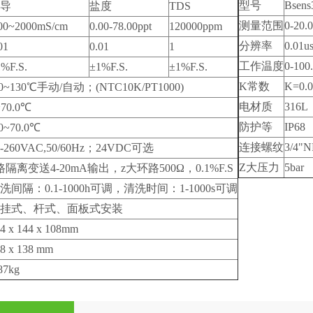
型号
Bsens
导
盐度
TDS
测量范围
0-20.
.00~2000mS/cm
0.00-78.00ppt
120000ppm
分辨率
0.01u
01
0.01
1
工作温度
0-100
%F.S.
±1%F.S.
±1%F.S.
K常数
K=0.0
10~130℃手动/自动；(NTC10K/PT1000)
电材质
316L
~70.0℃
防护等
IP68
20~70.0℃
连接螺纹
3/4"
0-260VAC,50/60Hz；24VDC可选
Z大压力
5bar
路隔离变送4-20mA输出，z大环路500Ω，0.1%F.S
洗间隔：0.1-1000h可调，清洗时间：1-1000s可调
挂式、杆式、面板式安装
4 x 144 x 108mm
8 x 138 mm
87kg