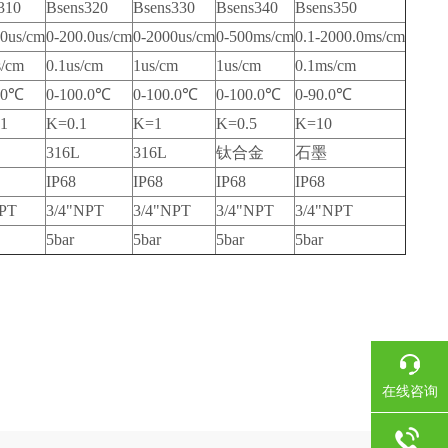
310
Bsens320
Bsens330
Bsens340
Bsens350
00us/cm
0-200.0us/cm
0-2000us/cm
0-500ms/cm
0.1-2000.0ms/cm
s/cm
0.1us/cm
1us/cm
1us/cm
0.1ms/cm
.0℃
0-100.0℃
0-100.0℃
0-100.0℃
0-90.0℃
1
K=0.1
K=1
K=0.5
K=10
316L
316L
钛合金
石墨
IP68
IP68
IP68
IP68
NPT
3/4"NPT
3/4"NPT
3/4"NPT
3/4"NPT
5bar
5bar
5bar
5bar
在线咨询