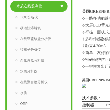
水质在线监测仪
英国GREENPR
TOC分析仪
⊹一路多功能继
⊹大屏LCD背
极谱法溶解氧
⊹壁挂、面板式
在线亚硫酸盐分析仪
⊹多种传感器供
⊹独立4-20mA，R
镍离子分析仪
⊹简单、友好的
⊹密码保护防止
余氯总氯分析仪
⊹一键恢复出厂
水质分析仪
英国GREENPR
在线聚合物分析仪
水质
技术参数：
ORP
控制器
P