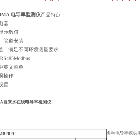
IMA
电导率监测仪
产品特点：
电器
光显示数值
、管道安装
选，满足不同环境测量要求
S485Modbus
中英文菜单
误操作
设置
IMA自来水在线电导率检测仪
M8202C
多种电导率探头